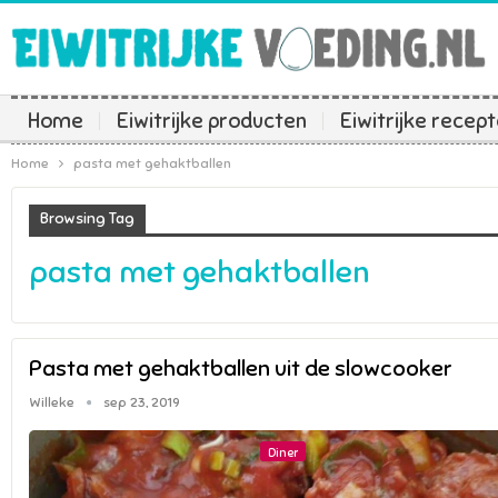
Home
Eiwitrijke producten
Eiwitrijke recep
Home
pasta met gehaktballen
Browsing Tag
pasta met gehaktballen
Pasta met gehaktballen uit de slowcooker
Willeke
sep 23, 2019
Diner