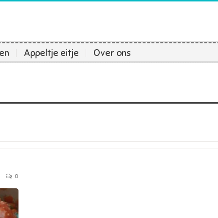
ten
Appeltje eitje
Over ons
0