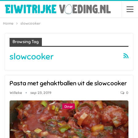
Home
slowcooker
Browsing Tag
slowcooker
Pasta met gehaktballen uit de slowcooker
Willeke
sep 23, 2019
0
Diner