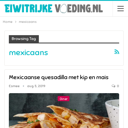
Home
mexicaans
Browsing Tag
mexicaans
Mexicaanse quesadilla met kip en mais
Esmee
aug 5, 2019
0
Diner