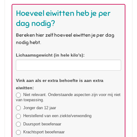
Hoeveel eiwitten heb je per
dag nodig?
Bereken hier zelf hoeveel eiwitten je per dag
nodig hebt.
Hoeveel
Lichaamsgewicht (in hele kilo's):
eiwitten
heb
ik
Vink aan als er extra behoefte is aan extra
per
eiwitten:
dag
Niet relevant. Onderstaande aspecten zijn voor mij niet
nodig
van toepassing.
Jonger dan 12 jaar
Herstellend van een ziekte/verwonding
Duursport beoefenaar
Krachtsport beoefenaar