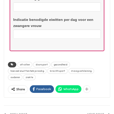
Indicatie benodigde eiwitten per dag voor een
zwangere vrouw
afvallen
duursport
gezondheid
hoeveel eiwitten heb je nodig
krachtsport
maagverkleining
ouderen
ziekte
Facebook
WhatsApp
Share