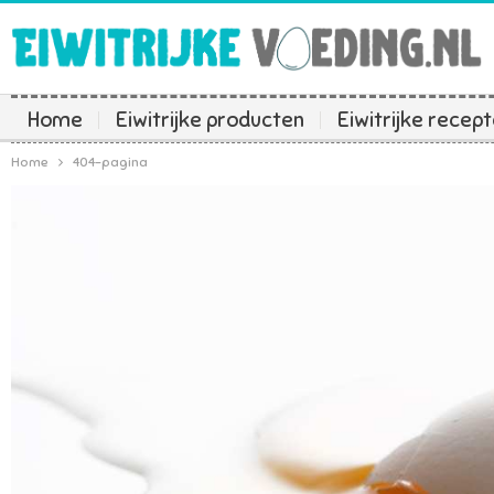
Home
Eiwitrijke producten
Eiwitrijke recep
Home
404-pagina