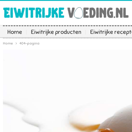
Home
Eiwitrijke producten
Eiwitrijke recep
Home
404-pagina