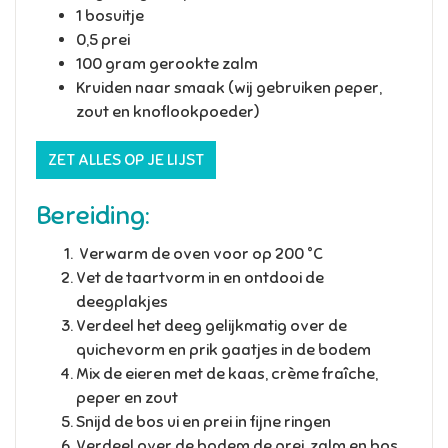
1 bosuitje
0,5 prei
100 gram gerookte zalm
Kruiden naar smaak (wij gebruiken peper,
zout en knoflookpoeder)
ZET ALLES OP JE LIJST
Bereiding:
Verwarm de oven voor op 200 °C
Vet de taartvorm in en ontdooi de
deegplakjes
Verdeel het deeg gelijkmatig over de
quichevorm en prik gaatjes in de bodem
Mix de eieren met de kaas, crème fraîche,
peper en zout
Snijd de bos ui en prei in fijne ringen
Verdeel over de bodem de prei, zalm en bos