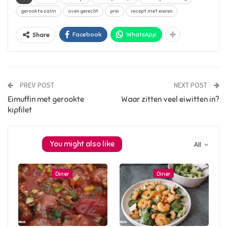
gerookte zalm
oven gerecht
prei
recept met eieren
Facebook
WhatsApp
Share
PREV POST
NEXT POST
Eimuffin met gerookte
Waar zitten veel eiwitten in?
kipfilet
You might also like
All
Diner
Diner