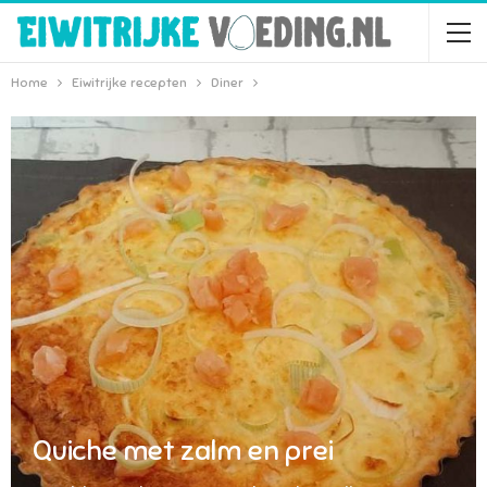
Home
Eiwitrijke recepten
Diner
Quiche met zalm en prei