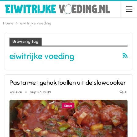
Home
eiwitrijke voeding
Browsing Tag
eiwitrijke voeding
Pasta met gehaktballen uit de slowcooker
Willeke
sep 23, 2019
0
Diner