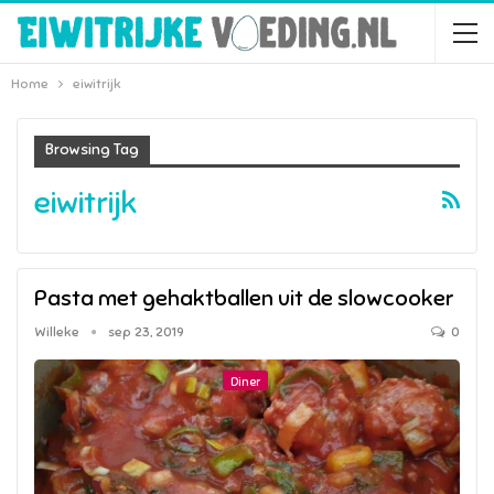
Home
eiwitrijk
Browsing Tag
eiwitrijk
Pasta met gehaktballen uit de slowcooker
Willeke
sep 23, 2019
0
Diner